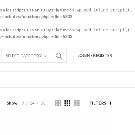
 a los scripts, usa en su lugar la función
.
wp_add_inline_script()
-includes/functions.php
on line
5833
 a los scripts, usa en su lugar la función
.
wp_add_inline_script()
-includes/functions.php
on line
5833
LOGIN / REGISTER
SELECT CATEGORY
Show
9
24
36
FILTERS