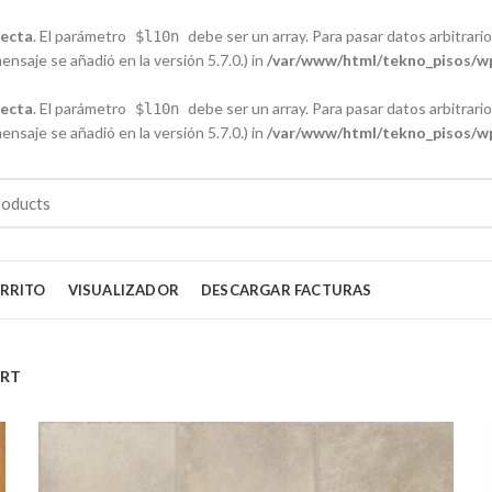
recta
. El parámetro
debe ser un array. Para pasar datos arbitrarios
$l10n
nsaje se añadió en la versión 5.7.0.) in
/var/www/html/tekno_pisos/wp
recta
. El parámetro
debe ser un array. Para pasar datos arbitrarios
$l10n
nsaje se añadió en la versión 5.7.0.) in
/var/www/html/tekno_pisos/wp
RRITO
VISUALIZADOR
DESCARGAR FACTURAS
ART