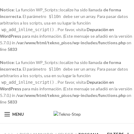
Notice
: La función WP_Scripts::localize ha sido llamada
de forma
incorrecta
. El parámetro
debe ser un array. Para pasar datos
$l10n
arbitrarios a los scripts, usa en su lugar la función
. Por favor, visita
Depuración en
wp_add_inline_script()
WordPress
para más información. (Este mensaje se añadió en la versión
5.7.0.) in
/var/www/html/tekno_pisos/wp-includes/functions.php
on
line
5833
Notice
: La función WP_Scripts::localize ha sido llamada
de forma
incorrecta
. El parámetro
debe ser un array. Para pasar datos
$l10n
arbitrarios a los scripts, usa en su lugar la función
. Por favor, visita
Depuración en
wp_add_inline_script()
WordPress
para más información. (Este mensaje se añadió en la versión
5.7.0.) in
/var/www/html/tekno_pisos/wp-includes/functions.php
on
line
5833
MENU