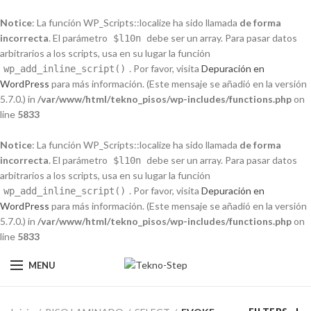
Notice
: La función WP_Scripts::localize ha sido llamada
de forma
incorrecta
. El parámetro
debe ser un array. Para pasar datos
$l10n
arbitrarios a los scripts, usa en su lugar la función
. Por favor, visita
Depuración en
wp_add_inline_script()
WordPress
para más información. (Este mensaje se añadió en la versión
5.7.0.) in
/var/www/html/tekno_pisos/wp-includes/functions.php
on
line
5833
Notice
: La función WP_Scripts::localize ha sido llamada
de forma
incorrecta
. El parámetro
debe ser un array. Para pasar datos
$l10n
arbitrarios a los scripts, usa en su lugar la función
. Por favor, visita
Depuración en
wp_add_inline_script()
WordPress
para más información. (Este mensaje se añadió en la versión
5.7.0.) in
/var/www/html/tekno_pisos/wp-includes/functions.php
on
line
5833
MENU