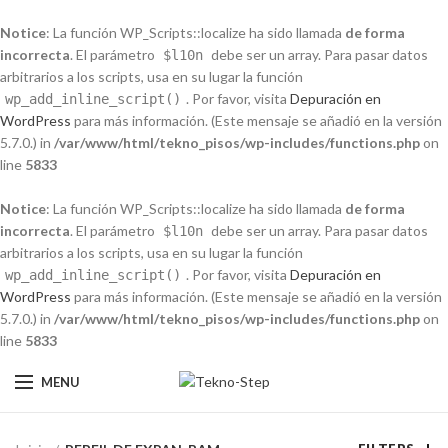
Notice
: La función WP_Scripts::localize ha sido llamada
de forma
incorrecta
. El parámetro
debe ser un array. Para pasar datos
$l10n
arbitrarios a los scripts, usa en su lugar la función
. Por favor, visita
Depuración en
wp_add_inline_script()
WordPress
para más información. (Este mensaje se añadió en la versión
5.7.0.) in
/var/www/html/tekno_pisos/wp-includes/functions.php
on
line
5833
Notice
: La función WP_Scripts::localize ha sido llamada
de forma
incorrecta
. El parámetro
debe ser un array. Para pasar datos
$l10n
arbitrarios a los scripts, usa en su lugar la función
. Por favor, visita
Depuración en
wp_add_inline_script()
WordPress
para más información. (Este mensaje se añadió en la versión
5.7.0.) in
/var/www/html/tekno_pisos/wp-includes/functions.php
on
line
5833
MENU