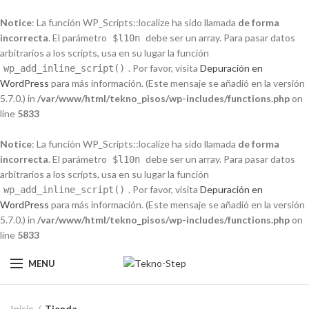
Notice
: La función WP_Scripts::localize ha sido llamada
de forma
incorrecta
. El parámetro
debe ser un array. Para pasar datos
$l10n
arbitrarios a los scripts, usa en su lugar la función
. Por favor, visita
Depuración en
wp_add_inline_script()
WordPress
para más información. (Este mensaje se añadió en la versión
5.7.0.) in
/var/www/html/tekno_pisos/wp-includes/functions.php
on
line
5833
Notice
: La función WP_Scripts::localize ha sido llamada
de forma
incorrecta
. El parámetro
debe ser un array. Para pasar datos
$l10n
arbitrarios a los scripts, usa en su lugar la función
. Por favor, visita
Depuración en
wp_add_inline_script()
WordPress
para más información. (Este mensaje se añadió en la versión
5.7.0.) in
/var/www/html/tekno_pisos/wp-includes/functions.php
on
line
5833
MENU
Inicio
Tienda