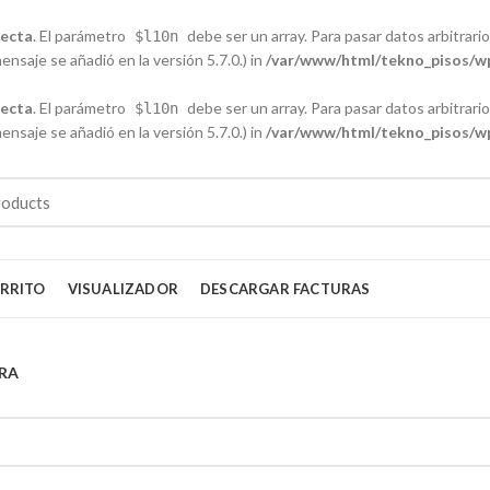
recta
. El parámetro
debe ser un array. Para pasar datos arbitrarios
$l10n
nsaje se añadió en la versión 5.7.0.) in
/var/www/html/tekno_pisos/wp
recta
. El parámetro
debe ser un array. Para pasar datos arbitrarios
$l10n
nsaje se añadió en la versión 5.7.0.) in
/var/www/html/tekno_pisos/wp
RRITO
VISUALIZADOR
DESCARGAR FACTURAS
RA