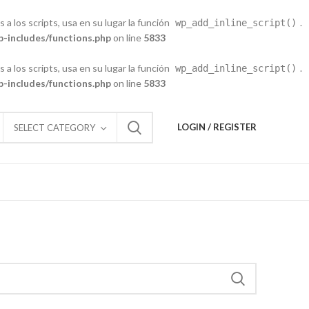
 a los scripts, usa en su lugar la función
.
wp_add_inline_script()
-includes/functions.php
on line
5833
 a los scripts, usa en su lugar la función
.
wp_add_inline_script()
-includes/functions.php
on line
5833
LOGIN / REGISTER
SELECT CATEGORY