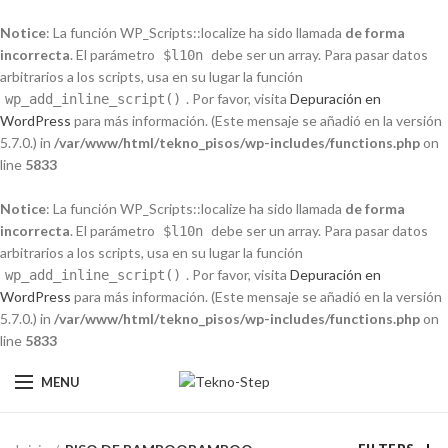
Notice
: La función WP_Scripts::localize ha sido llamada
de forma
incorrecta
. El parámetro
debe ser un array. Para pasar datos
$l10n
arbitrarios a los scripts, usa en su lugar la función
. Por favor, visita
Depuración en
wp_add_inline_script()
WordPress
para más información. (Este mensaje se añadió en la versión
5.7.0.) in
/var/www/html/tekno_pisos/wp-includes/functions.php
on
line
5833
Notice
: La función WP_Scripts::localize ha sido llamada
de forma
incorrecta
. El parámetro
debe ser un array. Para pasar datos
$l10n
arbitrarios a los scripts, usa en su lugar la función
. Por favor, visita
Depuración en
wp_add_inline_script()
WordPress
para más información. (Este mensaje se añadió en la versión
5.7.0.) in
/var/www/html/tekno_pisos/wp-includes/functions.php
on
line
5833
MENU