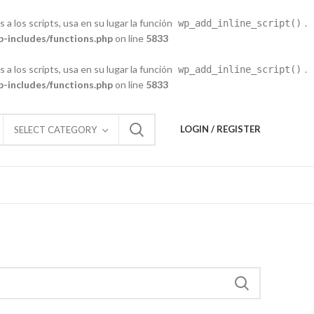
 a los scripts, usa en su lugar la función
.
wp_add_inline_script()
-includes/functions.php
on line
5833
 a los scripts, usa en su lugar la función
.
wp_add_inline_script()
-includes/functions.php
on line
5833
LOGIN / REGISTER
SELECT CATEGORY