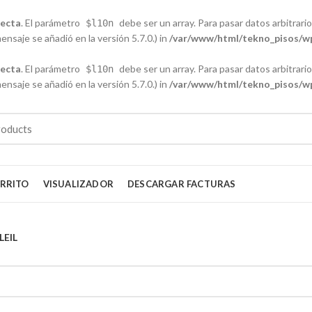
recta
. El parámetro
debe ser un array. Para pasar datos arbitrarios
$l10n
nsaje se añadió en la versión 5.7.0.) in
/var/www/html/tekno_pisos/wp
recta
. El parámetro
debe ser un array. Para pasar datos arbitrarios
$l10n
nsaje se añadió en la versión 5.7.0.) in
/var/www/html/tekno_pisos/wp
RRITO
VISUALIZADOR
DESCARGAR FACTURAS
LEIL