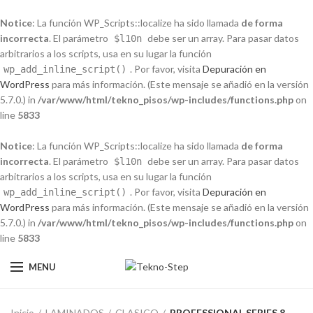
Notice
: La función WP_Scripts::localize ha sido llamada
de forma
incorrecta
. El parámetro
debe ser un array. Para pasar datos
$l10n
arbitrarios a los scripts, usa en su lugar la función
. Por favor, visita
Depuración en
wp_add_inline_script()
WordPress
para más información. (Este mensaje se añadió en la versión
5.7.0.) in
/var/www/html/tekno_pisos/wp-includes/functions.php
on
line
5833
Notice
: La función WP_Scripts::localize ha sido llamada
de forma
incorrecta
. El parámetro
debe ser un array. Para pasar datos
$l10n
arbitrarios a los scripts, usa en su lugar la función
. Por favor, visita
Depuración en
wp_add_inline_script()
WordPress
para más información. (Este mensaje se añadió en la versión
5.7.0.) in
/var/www/html/tekno_pisos/wp-includes/functions.php
on
line
5833
MENU
Inicio
LAMINADOS
CLASICO
PROFESSIONAL SERIES 8