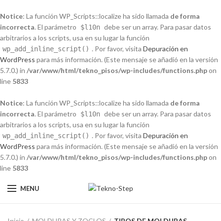
Notice
: La función WP_Scripts::localize ha sido llamada
de forma
incorrecta
. El parámetro
debe ser un array. Para pasar datos
$l10n
arbitrarios a los scripts, usa en su lugar la función
. Por favor, visita
Depuración en
wp_add_inline_script()
WordPress
para más información. (Este mensaje se añadió en la versión
5.7.0.) in
/var/www/html/tekno_pisos/wp-includes/functions.php
on
line
5833
Notice
: La función WP_Scripts::localize ha sido llamada
de forma
incorrecta
. El parámetro
debe ser un array. Para pasar datos
$l10n
arbitrarios a los scripts, usa en su lugar la función
. Por favor, visita
Depuración en
wp_add_inline_script()
WordPress
para más información. (Este mensaje se añadió en la versión
5.7.0.) in
/var/www/html/tekno_pisos/wp-includes/functions.php
on
line
5833
MENU
Inicio
MOLDURAS Y ZOCLOS
TIPOS DE MOLDURAS