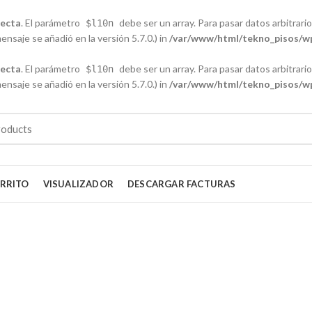
recta
. El parámetro
debe ser un array. Para pasar datos arbitrarios
$l10n
nsaje se añadió en la versión 5.7.0.) in
/var/www/html/tekno_pisos/wp
recta
. El parámetro
debe ser un array. Para pasar datos arbitrarios
$l10n
nsaje se añadió en la versión 5.7.0.) in
/var/www/html/tekno_pisos/wp
RRITO
VISUALIZADOR
DESCARGAR FACTURAS