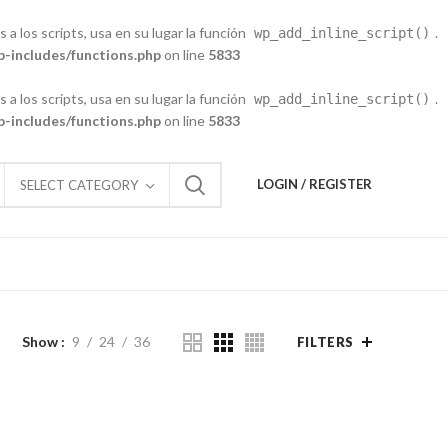
 a los scripts, usa en su lugar la función
.
wp_add_inline_script()
-includes/functions.php
on line
5833
 a los scripts, usa en su lugar la función
.
wp_add_inline_script()
-includes/functions.php
on line
5833
LOGIN / REGISTER
SELECT CATEGORY
Show
9
24
36
FILTERS