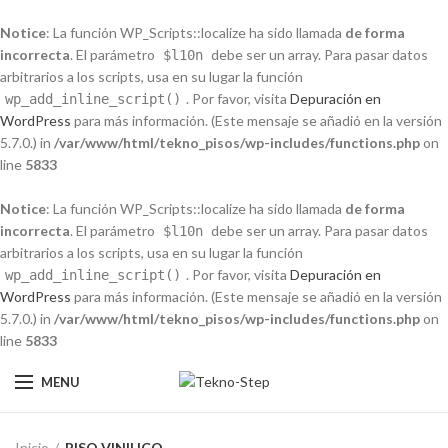
Notice
: La función WP_Scripts::localize ha sido llamada
de forma
incorrecta
. El parámetro
debe ser un array. Para pasar datos
$l10n
arbitrarios a los scripts, usa en su lugar la función
. Por favor, visita
Depuración en
wp_add_inline_script()
WordPress
para más información. (Este mensaje se añadió en la versión
5.7.0.) in
/var/www/html/tekno_pisos/wp-includes/functions.php
on
line
5833
Notice
: La función WP_Scripts::localize ha sido llamada
de forma
incorrecta
. El parámetro
debe ser un array. Para pasar datos
$l10n
arbitrarios a los scripts, usa en su lugar la función
. Por favor, visita
Depuración en
wp_add_inline_script()
WordPress
para más información. (Este mensaje se añadió en la versión
5.7.0.) in
/var/www/html/tekno_pisos/wp-includes/functions.php
on
line
5833
MENU
Inicio
PISO VINILICO