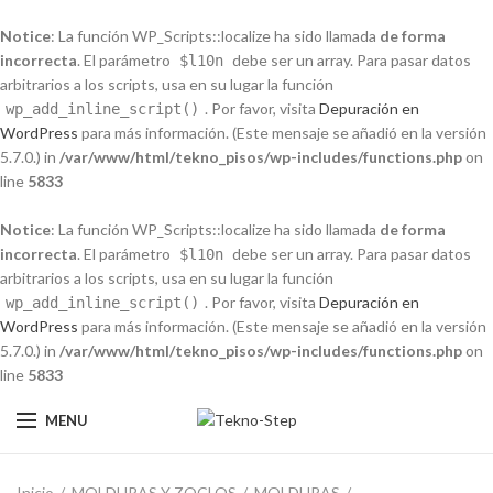
Notice
: La función WP_Scripts::localize ha sido llamada
de forma
incorrecta
. El parámetro
debe ser un array. Para pasar datos
$l10n
arbitrarios a los scripts, usa en su lugar la función
. Por favor, visita
Depuración en
wp_add_inline_script()
WordPress
para más información. (Este mensaje se añadió en la versión
5.7.0.) in
/var/www/html/tekno_pisos/wp-includes/functions.php
on
line
5833
Notice
: La función WP_Scripts::localize ha sido llamada
de forma
incorrecta
. El parámetro
debe ser un array. Para pasar datos
$l10n
arbitrarios a los scripts, usa en su lugar la función
. Por favor, visita
Depuración en
wp_add_inline_script()
WordPress
para más información. (Este mensaje se añadió en la versión
5.7.0.) in
/var/www/html/tekno_pisos/wp-includes/functions.php
on
line
5833
MENU
Inicio
MOLDURAS Y ZOCLOS
MOLDURAS