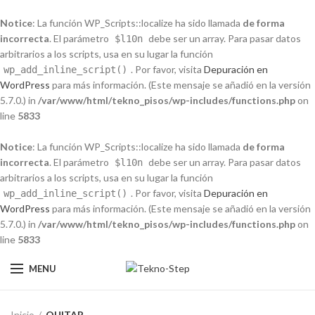
Notice
: La función WP_Scripts::localize ha sido llamada
de forma
incorrecta
. El parámetro
debe ser un array. Para pasar datos
$l10n
arbitrarios a los scripts, usa en su lugar la función
. Por favor, visita
Depuración en
wp_add_inline_script()
WordPress
para más información. (Este mensaje se añadió en la versión
5.7.0.) in
/var/www/html/tekno_pisos/wp-includes/functions.php
on
line
5833
Notice
: La función WP_Scripts::localize ha sido llamada
de forma
incorrecta
. El parámetro
debe ser un array. Para pasar datos
$l10n
arbitrarios a los scripts, usa en su lugar la función
. Por favor, visita
Depuración en
wp_add_inline_script()
WordPress
para más información. (Este mensaje se añadió en la versión
5.7.0.) in
/var/www/html/tekno_pisos/wp-includes/functions.php
on
line
5833
MENU
Inicio
QUITAR