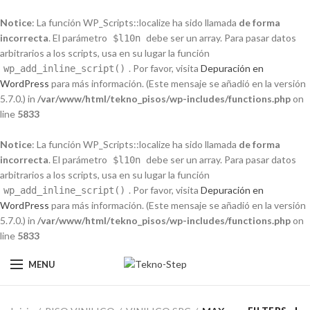
Notice
: La función WP_Scripts::localize ha sido llamada
de forma
incorrecta
. El parámetro
debe ser un array. Para pasar datos
$l10n
arbitrarios a los scripts, usa en su lugar la función
. Por favor, visita
Depuración en
wp_add_inline_script()
WordPress
para más información. (Este mensaje se añadió en la versión
5.7.0.) in
/var/www/html/tekno_pisos/wp-includes/functions.php
on
line
5833
Notice
: La función WP_Scripts::localize ha sido llamada
de forma
incorrecta
. El parámetro
debe ser un array. Para pasar datos
$l10n
arbitrarios a los scripts, usa en su lugar la función
. Por favor, visita
Depuración en
wp_add_inline_script()
WordPress
para más información. (Este mensaje se añadió en la versión
5.7.0.) in
/var/www/html/tekno_pisos/wp-includes/functions.php
on
line
5833
MENU