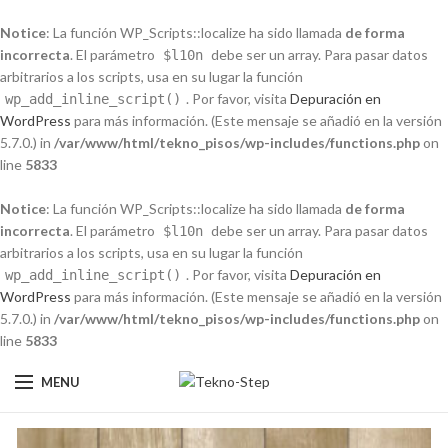
Notice
: La función WP_Scripts::localize ha sido llamada
de forma
incorrecta
. El parámetro
debe ser un array. Para pasar datos
$l10n
arbitrarios a los scripts, usa en su lugar la función
. Por favor, visita
Depuración en
wp_add_inline_script()
WordPress
para más información. (Este mensaje se añadió en la versión
5.7.0.) in
/var/www/html/tekno_pisos/wp-includes/functions.php
on
line
5833
Notice
: La función WP_Scripts::localize ha sido llamada
de forma
incorrecta
. El parámetro
debe ser un array. Para pasar datos
$l10n
arbitrarios a los scripts, usa en su lugar la función
. Por favor, visita
Depuración en
wp_add_inline_script()
WordPress
para más información. (Este mensaje se añadió en la versión
5.7.0.) in
/var/www/html/tekno_pisos/wp-includes/functions.php
on
line
5833
MENU