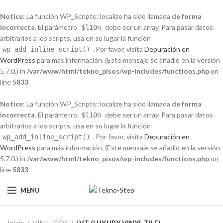
Notice
: La función WP_Scripts::localize ha sido llamada
de forma
incorrecta
. El parámetro
debe ser un array. Para pasar datos
$l10n
arbitrarios a los scripts, usa en su lugar la función
. Por favor, visita
Depuración en
wp_add_inline_script()
WordPress
para más información. (Este mensaje se añadió en la versión
5.7.0.) in
/var/www/html/tekno_pisos/wp-includes/functions.php
on
line
5833
Notice
: La función WP_Scripts::localize ha sido llamada
de forma
incorrecta
. El parámetro
debe ser un array. Para pasar datos
$l10n
arbitrarios a los scripts, usa en su lugar la función
. Por favor, visita
Depuración en
wp_add_inline_script()
WordPress
para más información. (Este mensaje se añadió en la versión
5.7.0.) in
/var/www/html/tekno_pisos/wp-includes/functions.php
on
line
5833
MENU
Inicio
VINILICOS
LVT (LUXURY VINYL TILE)