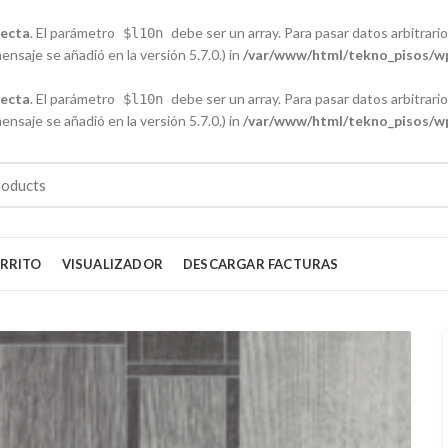
recta
. El parámetro
debe ser un array. Para pasar datos arbitrarios
$l10n
nsaje se añadió en la versión 5.7.0.) in
/var/www/html/tekno_pisos/wp
recta
. El parámetro
debe ser un array. Para pasar datos arbitrarios
$l10n
nsaje se añadió en la versión 5.7.0.) in
/var/www/html/tekno_pisos/wp
RRITO
VISUALIZADOR
DESCARGAR FACTURAS