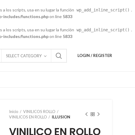
 a los scripts, usa en su lugar la función
.
wp_add_inline_script()
-includes/functions.php
on line
5833
 a los scripts, usa en su lugar la función
.
wp_add_inline_script()
-includes/functions.php
on line
5833
LOGIN / REGISTER
SELECT CATEGORY
Inicio
VINILICOS ROLLO
VINILICOS EN ROLLO
ILLUSION
VINILICO EN ROLLO