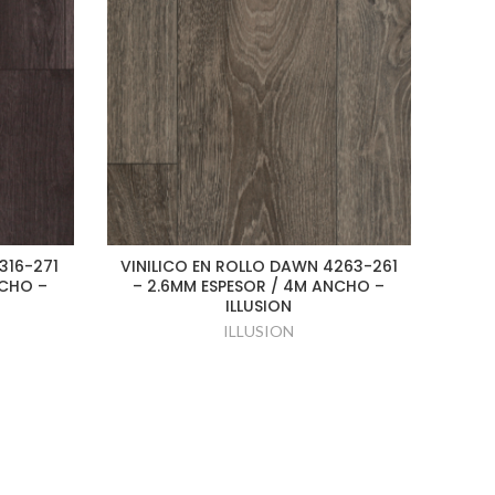
316-271
VINILICO EN ROLLO DAWN 4263-261
VIN
NCHO –
– 2.6MM ESPESOR / 4M ANCHO –
472
ILLUSION
ILLUSION