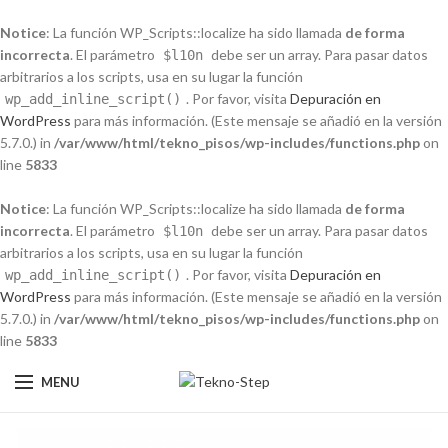
Notice
: La función WP_Scripts::localize ha sido llamada
de forma
incorrecta
. El parámetro
debe ser un array. Para pasar datos
$l10n
arbitrarios a los scripts, usa en su lugar la función
. Por favor, visita
Depuración en
wp_add_inline_script()
WordPress
para más información. (Este mensaje se añadió en la versión
5.7.0.) in
/var/www/html/tekno_pisos/wp-includes/functions.php
on
line
5833
Notice
: La función WP_Scripts::localize ha sido llamada
de forma
incorrecta
. El parámetro
debe ser un array. Para pasar datos
$l10n
arbitrarios a los scripts, usa en su lugar la función
. Por favor, visita
Depuración en
wp_add_inline_script()
WordPress
para más información. (Este mensaje se añadió en la versión
5.7.0.) in
/var/www/html/tekno_pisos/wp-includes/functions.php
on
line
5833
MENU